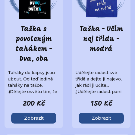
Taška s
Taška - Učím
povoleným
nej třídu -
tahákem -
modrá
Dva, oba
Taháky do kapsy jsou
Udělejte radost své
už out. Od teď jedině
třídě a dejte ji najevo,
taháky na tašce.
jak rádi ji učíte...
:)Dělejte osvětu tím, že
;)Udělejte radost paní
budete nosit je..
učitelce ne..
200 Kč
150 Kč
Zobrazit
Zobrazit