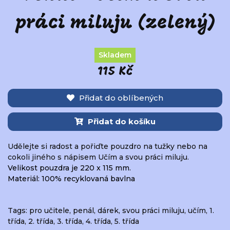
práci miluju (zelený)
Skladem
115 Kč
Přidat do oblíbených
Přidat do košíku
Udělejte si radost a pořiďte pouzdro na tužky nebo na
cokoli jiného s nápisem Učím a svou práci miluju.
Velikost pouzdra je 220 x 115 mm.
Materiál: 100% recyklovaná bavlna
Tags:
pro učitele
,
penál
,
dárek
,
svou práci miluju
,
učím
,
1.
třída
,
2. třída
,
3. třída
,
4. třída
,
5. třída