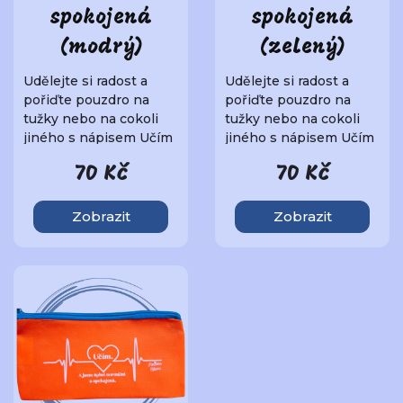
spokojená
spokojená
(modrý)
(zelený)
Udělejte si radost a
Udělejte si radost a
pořiďte pouzdro na
pořiďte pouzdro na
tužky nebo na cokoli
tužky nebo na cokoli
jiného s nápisem Učím
jiného s nápisem Učím
a jsem úplně norm..
a jsem úplně norm..
70 Kč
70 Kč
Zobrazit
Zobrazit