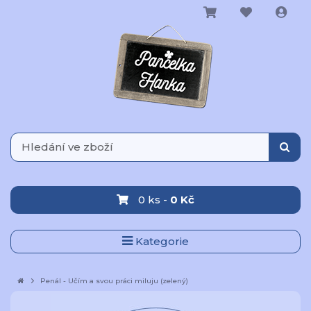
0 ks -
0 Kč
Kategorie
Penál - Učím a svou práci miluju (zelený)