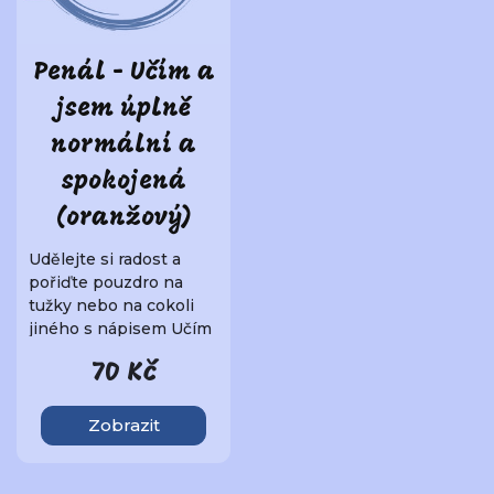
Penál - Učím a
jsem úplně
normální a
spokojená
(oranžový)
Udělejte si radost a
pořiďte pouzdro na
tužky nebo na cokoli
jiného s nápisem Učím
a jsem úplně norm..
70 Kč
Zobrazit