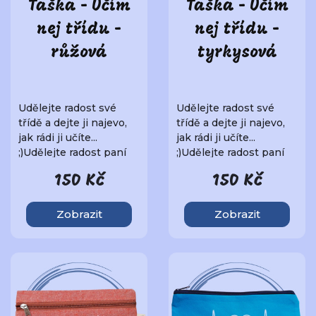
Taška - Učím
Taška - Učím
nej třídu -
nej třídu -
růžová
tyrkysová
Udělejte radost své
Udělejte radost své
třídě a dejte ji najevo,
třídě a dejte ji najevo,
jak rádi ji učíte...
jak rádi ji učíte...
;)Udělejte radost paní
;)Udělejte radost paní
učitelce ne..
učitelce ne..
150 Kč
150 Kč
Zobrazit
Zobrazit