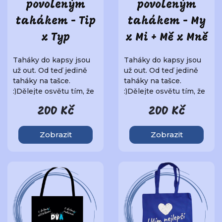
povoleným
povoleným
tahákem - Tip
tahákem - My
x Typ
x Mi + Mě x Mně
Taháky do kapsy jsou
Taháky do kapsy jsou
už out. Od teď jedině
už out. Od teď jedině
taháky na tašce.
taháky na tašce.
:)Dělejte osvětu tím, že
:)Dělejte osvětu tím, že
budete nosit je..
budete nosit je..
200 Kč
200 Kč
Zobrazit
Zobrazit