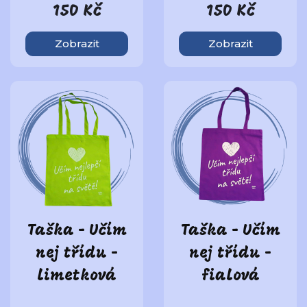
150 Kč
150 Kč
Zobrazit
Zobrazit
Taška - Učím
Taška - Učím
nej třídu -
nej třídu -
limetková
fialová