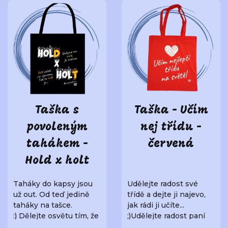
Taška s
Taška - Učím
povoleným
nej třídu -
tahákem -
červená
Hold x holt
Taháky do kapsy jsou
Udělejte radost své
už out. Od teď jedině
třídě a dejte ji najevo,
taháky na tašce.
jak rádi ji učíte...
:) Dělejte osvětu tím, že
;)Udělejte radost paní
budete no..
učitelce ne..