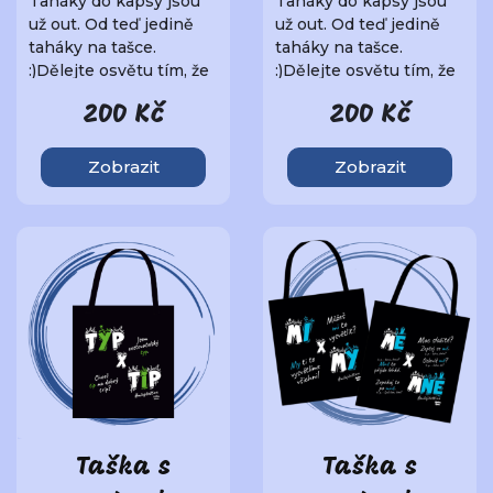
Taháky do kapsy jsou
Taháky do kapsy jsou
už out. Od teď jedině
už out. Od teď jedině
taháky na tašce.
taháky na tašce.
:)Dělejte osvětu tím, že
:)Dělejte osvětu tím, že
budete nosit je..
budete nosit je..
200 Kč
200 Kč
Zobrazit
Zobrazit
Taška s
Taška s