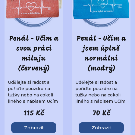
Penál - Učím a
Penál - Učím a
svou práci
jsem úplně
miluju
normální
(červený)
(modrý)
Udělejte si radost a
Udělejte si radost a
pořiďte pouzdro na
pořiďte pouzdro na
tužky nebo na cokoli
tužky nebo na cokoli
jiného s nápisem Učím
jiného s nápisem Učím
a svou práci milu..
a jsem úplně norm..
115 Kč
70 Kč
Zobrazit
Zobrazit