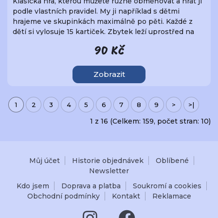
Klasická hra, kterou můžete různě obměňovat a hrát ji
podle vlastních pravidel. My ji například s dětmi
hrajeme ve skupinkách maximálně po pěti. Každé z
dětí si vylosuje 15 kartiček. Zbytek leží uprostřed na
hromádce, ze které vyložíme první kartu.
90 Kč
Zobrazit
1
2
3
4
5
6
7
8
9
>
>|
1 z 16 (Celkem: 159, počet stran: 10)
Můj účet
Historie objednávek
Oblíbené
Newsletter
Kdo jsem
Doprava a platba
Soukromí a cookies
Obchodní podmínky
Kontakt
Reklamace