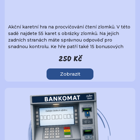
Akční karetní hra na procvičování čtení zlomků. V této
sadě najdete 55 karet s obrázky zlomků. Na jejich
zadních stranách máte správnou odpověď pro
snadnou kontrolu. Ke hře patří také 15 bonusových
karet, které mohou průběh hry velmi nečekaně zvrátit.
250 Kč
Hráči mohou díky těmto bonusovým kartám vybírat
karty pro ostatní, mohou získat karty navíc, také ale
mohou o své karty přijít. Vyhrává ten, kdo na konci hry
Zobrazit
získá největší počet karet. Vzhledem ke správným
odpovědím na zadní straně mohou karty sloužit k
samostatnému procvičování, případně třeba i plácané.
Možností s těmito kartami je mnoho. Rozměr karty je
63 x 88 mm.