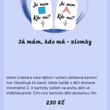
Já mám, kdo má - zlomky
Velmi známá a mezi dětmi i učiteli oblíbená karetní
hra. Obsahuje 54 karet, takže každé z dětí dostane
minimálně 2 -3 kartičky (záleží na počtu dětí ve
třídě/skupině). Čím více kartiček děti dostanou, tím
více a déle budou muset dávat pozor. Není to tak
230 Kč
jednoduché, jak se na první pohled zdá. Rozměr karty
je 63 x 87 mm.