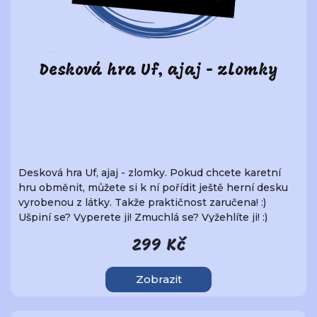
Desková hra Uf, ajaj - zlomky
Desková hra Uf, ajaj - zlomky. Pokud chcete karetní
hru obměnit, můžete si k ní pořídit ještě herní desku
vyrobenou z látky. Takže praktičnost zaručena! :)
Ušpiní se? Vyperete ji! Zmuchlá se? Vyžehlíte ji! :)
Neroztrhne se, nepoláme... ;)
299 Kč
Zobrazit