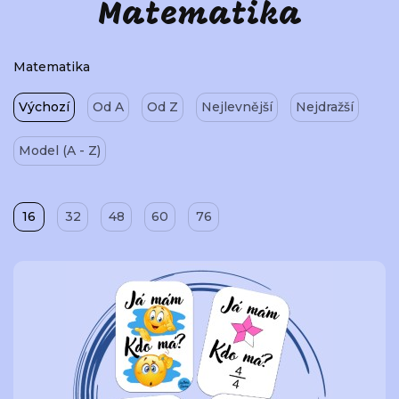
Matematika
Matematika
Výchozí
Od A
Od Z
Nejlevnější
Nejdražší
Model (A - Z)
16
32
48
60
76