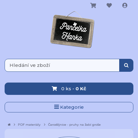
0 ks -
0 Kč
Kategorie
PDF materiály
Čarodějnice - pruhy na žabí groše