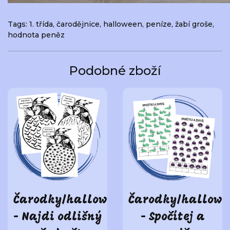
Tags:
1. třída
,
čarodějnice
,
halloween
,
peníze
,
žabí groše
,
hodnota peněz
Podobné zboží
Čarodky/halloween
Čarodky/hallowe
- Najdi odlišný
- Spočítej a