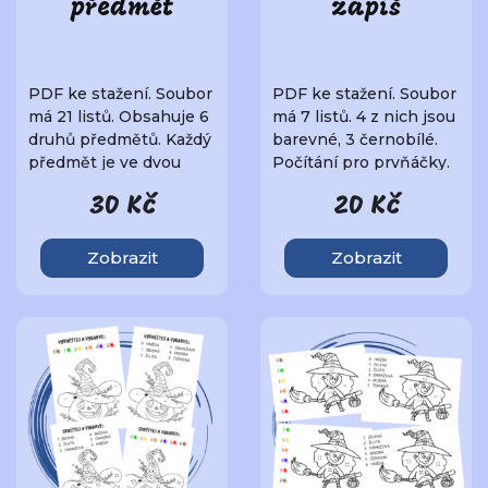
předmět
zapiš
PDF ke stažení. Soubor
PDF ke stažení. Soubor
má 21 listů. Obsahuje 6
má 7 listů. 4 z nich jsou
druhů předmětů. Každý
barevné, 3 černobílé.
předmět je ve dvou
Počítání pro prvňáčky.
variantách, ..
Můžo..
30 Kč
20 Kč
Zobrazit
Zobrazit