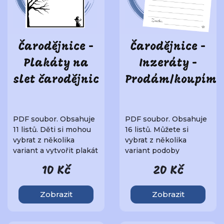
Čarodějnice -
Čarodějnice -
Plakáty na
Inzeráty -
slet čarodějnic
Prodám/koupím
PDF soubor. Obsahuje
PDF soubor. Obsahuje
11 listů. Děti si mohou
16 listů. Můžete si
vybrat z několika
vybrat z několika
variant a vytvořit plakát
variant podoby
na Slet čar..
inzerátů. Inzeráty pa..
10 Kč
20 Kč
Zobrazit
Zobrazit