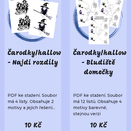
Čarodky/halloween
Čarodky/hallowe
- Najdi rozdíly
- Bludiště
domečky
PDF ke stažení. Soubor
PDF ke stažení. Soubor
má 4 listy. Obsahuje 2
má 12 listů. Obsahuje 4
motivy a jejich řešení...
motivy barevné,
stejnou verzi
černobílou a jejich řeš..
10 Kč
10 Kč