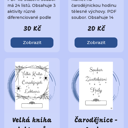
má 24 listů. Obsahuje 3
čarodějnickou hodinu
aktivity různě
tělesné výchovy. PDF
diferenciované podle
soubor. Obsahuje 14
náročnosti v bare..
listů. Najdete v něm
30 Kč
20 Kč
tipy na ..
Zobrazit
Zobrazit
Velká kniha
Čarodějnice -