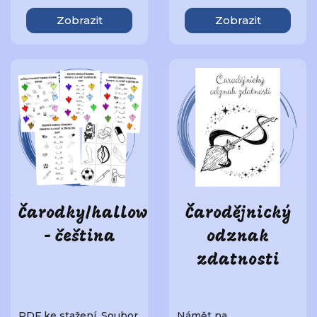
Zobrazit
Zobrazit
Čarodky/halloween
Čarodějnický
- čeština
odznak
zdatnosti
PDF ke stažení. Soubor
Námět na