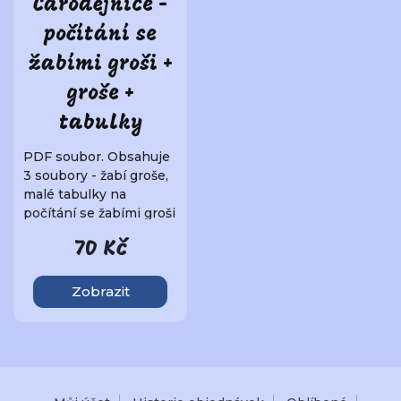
Čarodějnice -
počítání se
žabími groši +
groše +
tabulky
PDF soubor. Obsahuje
3 soubory - žabí groše,
malé tabulky na
počítání se žabími groši
a podlouhlé ta..
70 Kč
Zobrazit