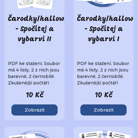
Čarodky/halloween
Čarodky/hallowe
- Spočítej a
- Spočítej a
vybarvi II
vybarvi I
PDF ke stažení. Soubor
PDF ke stažení. Soubor
má 4 listy. 2 z nich jsou
má 4 listy. 2 z nich jsou
barevné, 2 černobílé.
barevné, 2 černobílé.
Zkušenější počtáři
Zkušenější počtáři
mohou ji..
mohou ji..
10 Kč
10 Kč
Zobrazit
Zobrazit