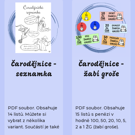
Čarodějnice -
Čarodějnice -
seznamka
žabí groše
PDF soubor. Obsahuje
PDF soubor. Obsahuje
14 listů. Můžete si
15 listů s penězi v
vybrat z několika
hodně 100, 50, 20, 10, 5,
variant. Součástí je také
2 a 1 ŽG (žabí groše).
odpověď na sezn..
Můžete je ..