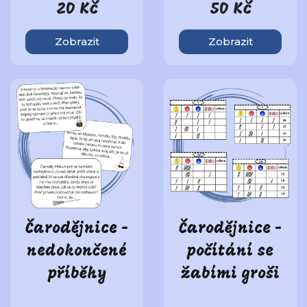
20 Kč
50 Kč
Zobrazit
Zobrazit
Čarodějnice -
Čarodějnice -
nedokončené
počítání se
příběhy
žabími groši