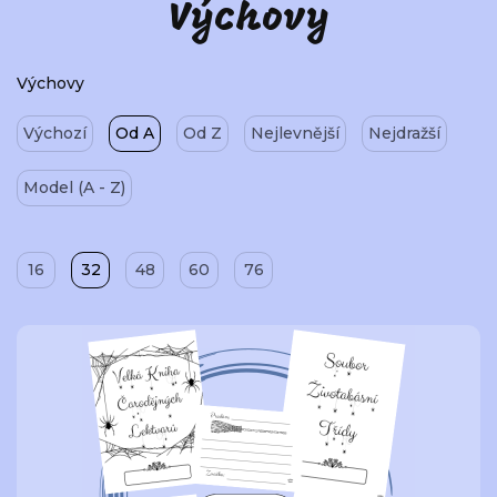
Výchovy
Výchovy
Výchozí
Od A
Od Z
Nejlevnější
Nejdražší
Model (A - Z)
16
32
48
60
76