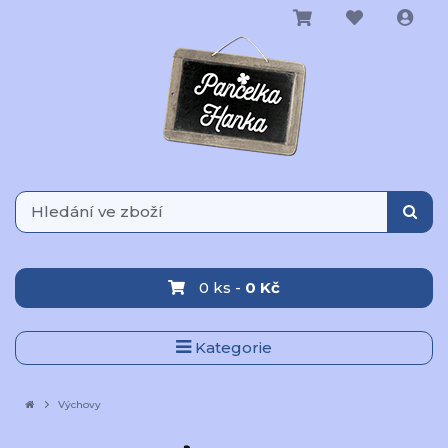
0 ks -
0 Kč
Kategorie
Výchovy