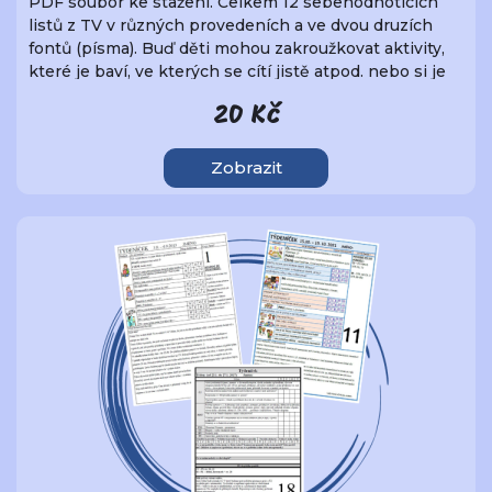
PDF soubor ke stažení. Celkem 12 sebehodnotících
listů z TV v různých provedeních a ve dvou druzích
fontů (písma). Buď děti mohou zakroužkovat aktivity,
které je baví, ve kterých se cítí jistě atpod. nebo si je
mohou samy nakreslit, případně pouze napsat. Každý
20 Kč
by si v tomto souboru mohl najít to své.
Zobrazit