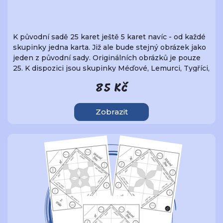
K původní sadě 25 karet ještě 5 karet navíc - od každé
skupinky jedna karta. Již ale bude stejný obrázek jako
jeden z původní sady. Originálních obrázků je pouze
25. K dispozici jsou skupinky Méďové, Lemurci, Tygříci,
Ptáčata a Opičky. S tímto "přídavkem" budete moci
85 Kč
děti rozdělit do skupin po šesti.
Zobrazit