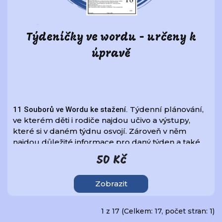
Týdeníčky ve wordu - určeny k
úpravě
Týdenní plánování, 
11 Souborů ve Wordu ke stažení. 
ve kterém děti i rodiče najdou učivo a výstupy, 
které si v daném týdnu osvojí. Zároveň v něm 
najdou důležité informace pro daný týden a také 
domácí úkoly. Nedílnou součástí týdeníčků je 
50 Kč
sebehodnocení probíraných výstupů.
Zobrazit
1 z 17 (Celkem: 17, počet stran: 1)