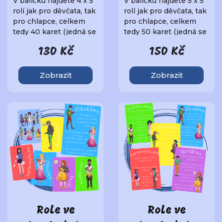
V balíčku najdete 4 x 5
V balíčku najdete 5 x 5
rolí jak pro děvčata, tak
rolí jak pro děvčata, tak
pro chlapce, celkem
pro chlapce, celkem
tedy 40 karet (jedná se
tedy 50 karet (jedná se
o..
o..
130 Kč
150 Kč
Zobrazit
Zobrazit
Role ve
Role ve