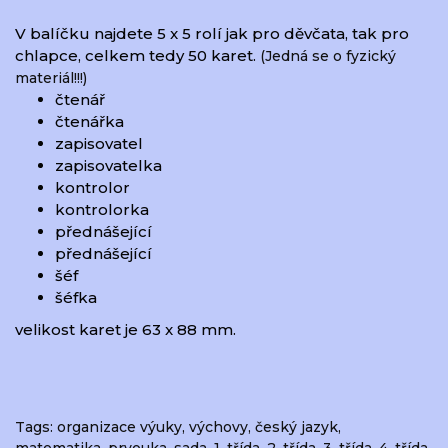
V balíčku najdete 5 x 5 rolí jak pro děvčata, tak pro 
chlapce, celkem tedy 50 karet.
(Jedná se o fyzický 
materiál!!!)
čtenář
čtenářka
zapisovatel
zapisovatelka
kontrolor
kontrolorka
přednášející
přednášející
šéf
šéfka
velikost karet je 63 x 88 mm.
Tags:
organizace výuky
,
výchovy
,
český jazyk
,
matematika
,
prvouka
,
sada
,
1. třída
,
2. třída
,
3. třída
,
4. třída
,