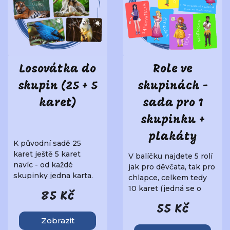
Losovátka do
Role ve
skupin (25 + 5
skupinách -
karet)
sada pro 1
skupinku +
plakáty
K původní sadě 25
karet ještě 5 karet
V balíčku najdete 5 rolí
navíc - od každé
jak pro děvčata, tak pro
skupinky jedna karta.
chlapce, celkem tedy
Již ale bude stejný obr..
10 karet (jedná se o
85 Kč
fyz..
55 Kč
Zobrazit