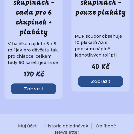
skupinách -
skupinách -
sada pro 6
pouze plakáty
skupinek +
plakáty
PDF soubor obsahuje
10 plakátů A3 s
V balíčku najdete 6 x 5
popisem náplně
rolí jak pro děvčata, tak
jednotlivých rolí při
pro chlapce, celkem
práci ve skupině. Je
tedy 60 karet (jedná se
40 Kč
vhodné..
o..
170 Kč
Zobrazit
Zobrazit
Můj účet
Historie objednávek
Oblíbené
Newsletter