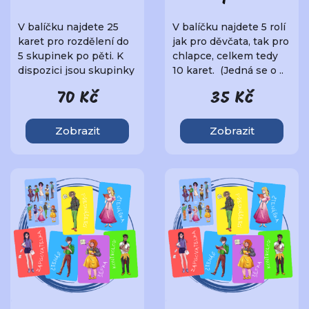
V balíčku najdete 25
V balíčku najdete 5 rolí
karet pro rozdělení do
jak pro děvčata, tak pro
5 skupinek po pěti. K
chlapce, celkem tedy
dispozici jsou skupinky
10 karet. (Jedná se o ..
Méďové, Le..
70 Kč
35 Kč
Zobrazit
Zobrazit