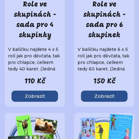
Role ve
Role ve
skupinách -
skupinách -
sada pro 4
sada pro 6
skupinky
skupinek
V balíčku najdete 4 x 5
V balíčku najdete 6 x 5
rolí jak pro děvčata, tak
rolí jak pro děvčata, tak
pro chlapce, celkem
pro chlapce, celkem
tedy 40 karet. (Jedná
tedy 60 karet. (Jedná
se ..
se ..
110 Kč
150 Kč
Zobrazit
Zobrazit