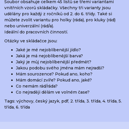
Soubor obsahuje celkem 45 listů se třemi variantami
vnitřních vzorů skládačky. Všechny tři varianty jsou
udělány pro každý z ročníků od 2. do 6. třídy. Také si
můžete zvolit variantu pro holky (ráda), pro kluky (rád)
nebo univerzální (rád/a).
Ideální do pracovních činností.
Otázky ve skládačce jsou:
Jaké je mé nejoblíbenější jídlo?
Jaká je má nejoblíbenější barva?
Jaký je můj nejoblíbenější předmět?
Jakou podobu svého jména mám nejradši?
Mám sourozence? Pokud ano, koho?
Mám domácí zvíře? Pokud ano, jaké?
Co nemám rád/ráda?
Co nejraději dělám ve volném čase?
Tags:
výchovy
,
český jazyk
,
pdf
,
2. třída
,
3. třída
,
4. třída
,
5.
třída
,
6. třída